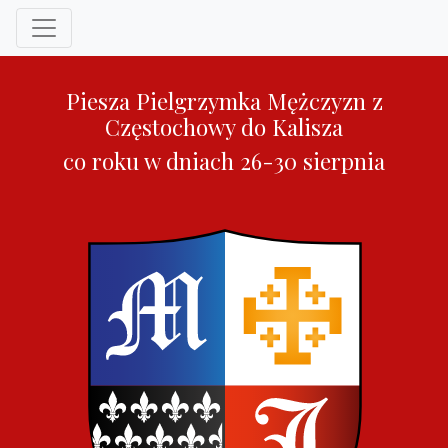
Piesza Pielgrzymka Mężczyzn z
Częstochowy do Kalisza
co roku w dniach 26-30 sierpnia