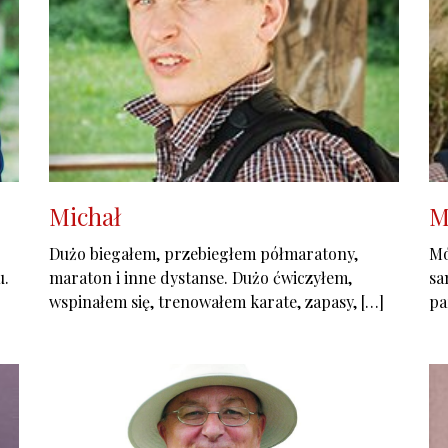
Michał
M
Dużo biegałem, przebiegłem półmaratony,
Mó
u.
maraton i inne dystanse. Dużo ćwiczyłem,
sa
wspinałem się, trenowałem karate, zapasy, […]
pa