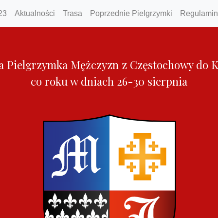
23
Aktualności
Trasa
Poprzednie Pielgrzymki
Regulamin
a Pielgrzymka Mężczyzn z Częstochowy do K
co roku w dniach 26-30 sierpnia