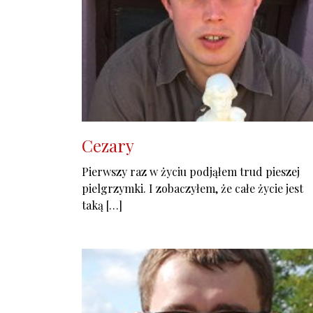
Cezary
Pierwszy raz w życiu podjąłem trud pieszej
pielgrzymki. I zobaczyłem, że całe życie jest
taką […]