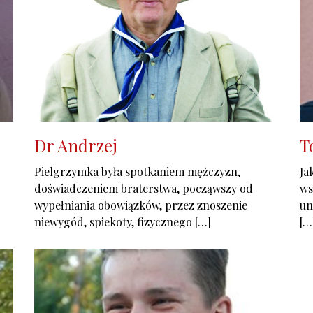
Dr Andrzej
T
Pielgrzymka była spotkaniem mężczyzn,
Ja
doświadczeniem braterstwa, począwszy od
ws
wypełniania obowiązków, przez znoszenie
un
niewygód, spiekoty, fizycznego […]
[…