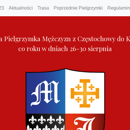
23
Aktualności
Trasa
Poprzednie Pielgrzymki
Regulamin
a Pielgrzymka Mężczyzn z Częstochowy do K
co roku w dniach 26-30 sierpnia